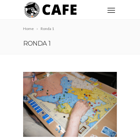
Home
Ronda 1
RONDA 1