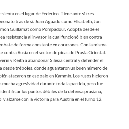
sienta en el lugar de Federico. Tiene ante si tres
eonato tras de sí: Juan Aguado como Elisabeth, Jon
amón Guillamat como Pompadour. Adopta desde el
ea resistencia al invasor, la cual funcionó bien contra
combate de forma constante en corazones. Con la misma
 contra Rusia en el sector de picas de Prusia Oriental.
werin y Keith a abandonar Silesia central y defender el
cia desde tréboles, donde aguantaron un buen número de
bién atacaron en ese palo en Kammin. Los rusos hicieron
n mucha agresividad durante toda la partida, pero fue
identificar los puntos débiles de la defensa prusiana,
y alzarse con la victoria para Austria en el turno 12.