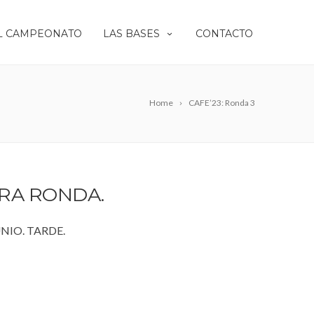
L CAMPEONATO
LAS BASES
CONTACTO
Home
CAFE’23: Ronda 3
ERA RONDA.
NIO. TARDE.