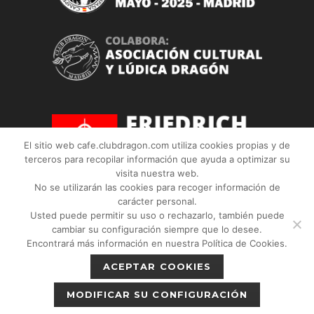
El sitio web cafe.clubdragon.com utiliza cookies propias y de
terceros para recopilar información que ayuda a optimizar su
visita nuestra web.
No se utilizarán las cookies para recoger información de
carácter personal.
Usted puede permitir su uso o rechazarlo, también puede
cambiar su configuración siempre que lo desee.
© 2018 - 2026 | CAFE | Campeonato Abierto
Encontrará más información en nuestra Política de Cookies.
Friedrich España | C/Don Quijote, 5
ACEPTAR COOKIES
Semisotano. Madrid (28020) |
Política de
MODIFICAR SU CONFIGURACIÓN
privacidad
|
Política de cookies
|
Aviso legal