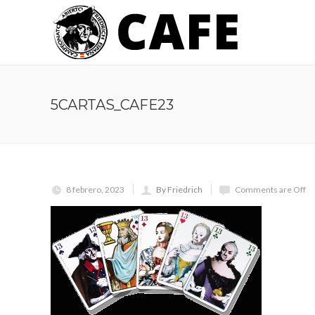
5CARTAS_CAFE23
8 febrero, 2023
By Friedrich
Comments are Off