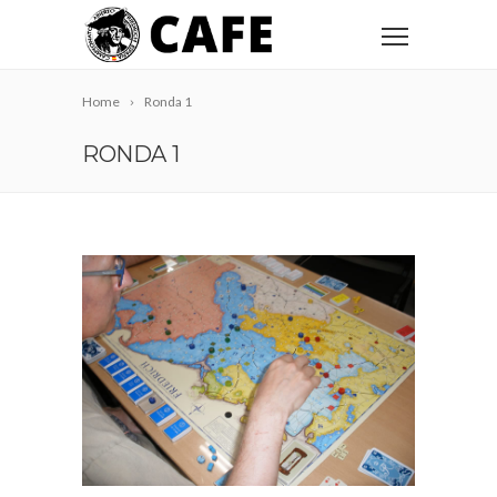
Home
Ronda 1
RONDA 1