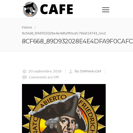
Home
8cf668_89d932028e4e4dfa9f0cafc786d14741_mv2
8CF668_89D932028E4E4DFA9F0CAFC
20 septiembre, 2018
By 5SWVeAsGM
Comments are Off