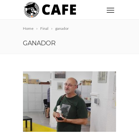
Home
Final
ganador
GANADOR