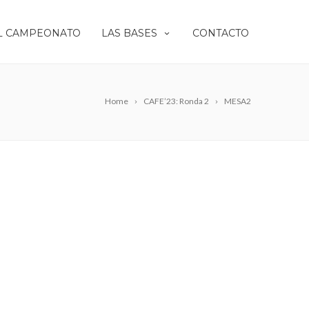
L CAMPEONATO
LAS BASES
CONTACTO
Home
CAFE’23: Ronda 2
MESA2