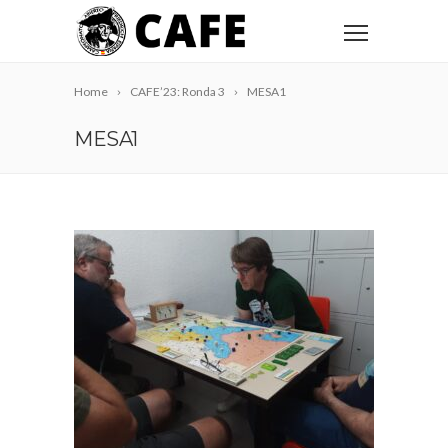
Home
CAFE’23: Ronda 3
MESA1
MESA1