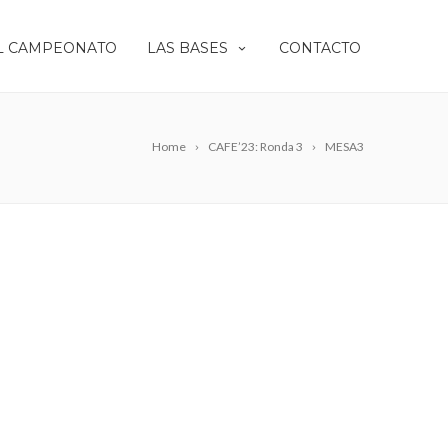
L CAMPEONATO
LAS BASES
CONTACTO
Home
CAFE’23: Ronda 3
MESA3