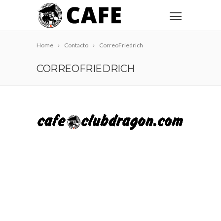
Home
Contacto
CorreoFriedrich
CORREOFRIEDRICH