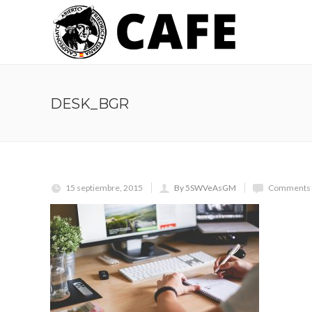
DESK_BGR
15 septiembre, 2015
By 5SWVeAsGM
Comments 