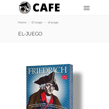
Home
El Juego
el-juego
EL-JUEGO