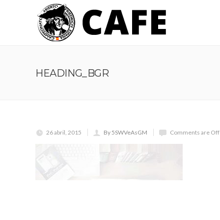
HEADING_BGR
26 abril, 2015
By 5SWVeAsGM
Comments are Off