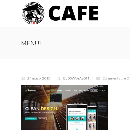
MENU1
24 mayo, 2015
By 5SWVeAsGM
Comments are Of