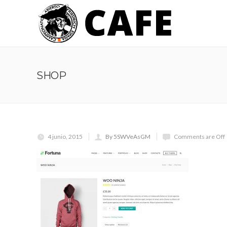
SHOP
4 junio, 2015
By 5SWVeAsGM
Comments are Off